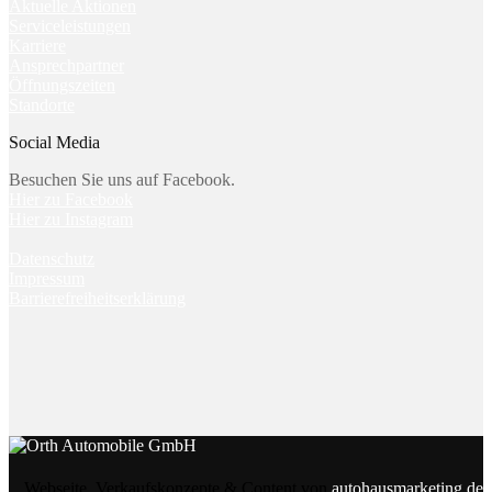
Aktuelle Aktionen
Serviceleistungen
Karriere
Ansprechpartner
Öffnungszeiten
Standorte
Social Media
Besuchen Sie uns auf Facebook.
Hier zu Facebook
Hier zu Instagram
Datenschutz
Impressum
Barrierefreiheitserklärung
Webseite, Verkaufskonzepte & Content von
autohausmarketing.de