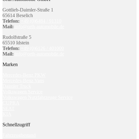
Gottlieb-Daimler-Straße 1
65614 Beselich
Telefon:
+49 (0)6484 / 91310
Mail:
info@orth-automobile.de
Rudolfstraße 5
65510 Idstein
Telefon:
+49 (0)6126 / 401000
Mail:
info@orth-automobile.de
Marken
Mercedes-Benz PKW
Mercedes-Benz Vans
Daimler Truck
Volkswagen Service
Volkswagen Nutzfahrzeuge Service
CUPRA
SEAT
KIA
Schnellzugriff
Fahrzeugbestand