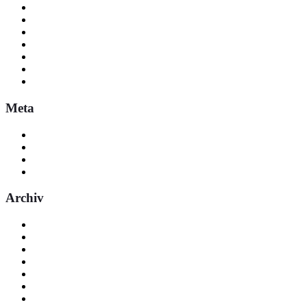
teile&zubehör
terminvergabe
Uncategorized
Unfallschadenmagement
verkauf
verkauf-nw-volkswagen-seat-cupra
Verkäufer Idstein
Meta
Anmelden
Eintrags-Feed
Kommentar-Feed
WordPress.org
Archiv
Juli 2026
Juni 2026
April 2026
März 2026
Februar 2026
Januar 2026
Dezember 2025