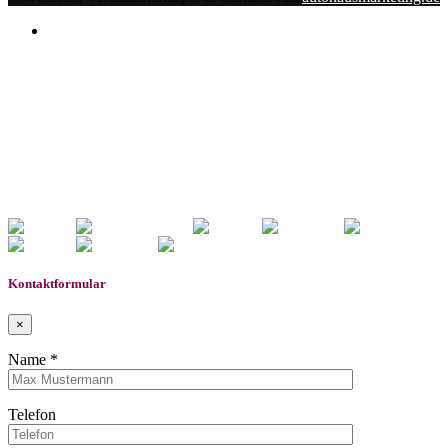
Notice
: Undefined index: rememberedVehicles in
/www/htdocs/w01d04df/wp-content/themes/induxo-
child/template-parts/footer/footer.php
on line
118
Warning
: count(): Parameter must be an array or an object
that implements Countable in
/www/htdocs/w01d04df/wp-
content/themes/induxo-child/template-
parts/footer/footer.php
on line
118
0
Gemerkte Fahrzeuge
Kontaktformular
×
Name *
Telefon