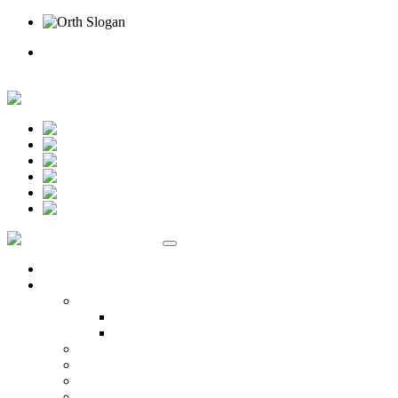
Rufen Sie uns an
Online Termin
Unternehmen
Ansprechpartner
Standort Beselich
Standort Idstein
Karriere
Kontakt
Standorte
Veranstaltungen