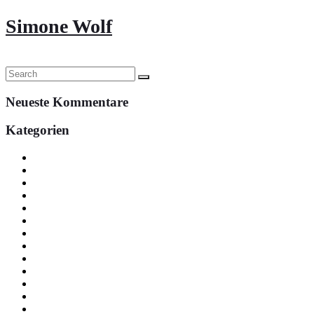
Simone Wolf
Continue
Neueste Kommentare
Kategorien
Basisstelle
buchhaltung
dispo
Fahrzeug Angebote
gf
Service Angebote
service-mb-nfz
service-mb-pkw
service-seat-cupra-idst
service-vw-seat-cupra
Stellenangebote Standort Beselich-Obertiefenbach
Stellenangebote Standort Idstein
teile-zbh-idst