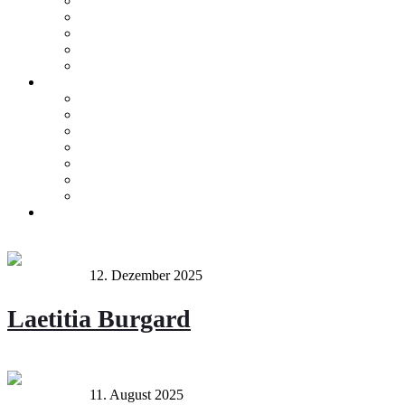
Teile & Zubehör
Mercedes-Me Connect
VW We Connect
SEAT Connect
CUPRA Connect
E-Mobilität
Ansprechpartner
E-Fahrzeugbörse
Hybrid-Fahrzeugbörse
Zuhause Laden
E-Förderung
E-Lexikon
Probefahrt
Karriere bei Orth
Online Termin
Kontakt
Administrator
12. Dezember 2025
buchhaltung
Laetitia Burgard
Continue
Administrator
11. August 2025
buchhaltung