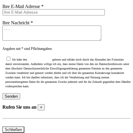
Ihre E-Mail Adresse *
Ihre Nachricht *
Angaben mit * sind Pflichtangaben.
Ich habe den
Datenschutzhinweis
gelesen und erkläre mich durch das Absenden des Formulars
damit einverstanden. Außerdem willige ich ein, dass meine Daten von den im Datenschutzhinweis unter
dem Abschnitt Datenschutzrechtliche Einwilligungserklärung genannten Parteien zu den genannten
Zwecken verarbeitet und genutzt werden dürfen und ich über die genannten Kontaktwege kontaktiert
werden kann. Ich bin darüber informiert, dass ich der Verarbeitung und Nutzung meiner
personenbezogenen Daten für die genannten Zwecke jederzeit und für die Zukunft gegenüber dem Händler
widersprechen kann.
Rufen Sie uns an
×
Telefon Beselich: +49 (0)6484 / 91310
Telefon Rudolfstraße: +49 (0)6126 / 401000
Schließen