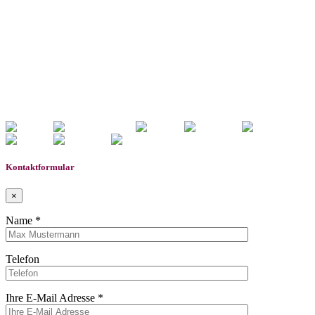
Notice
: Undefined index: rememberedVehicles in
/www/htdocs/w01d04df/wp-content/themes/induxo-
child/template-parts/footer/footer.php
on line
118
Warning
: count(): Parameter must be an array or an object
that implements Countable in
/www/htdocs/w01d04df/wp-
content/themes/induxo-child/template-
parts/footer/footer.php
on line
118
0
Gemerkte Fahrzeuge
Kontaktformular
×
Name *
Telefon
Ihre E-Mail Adresse *