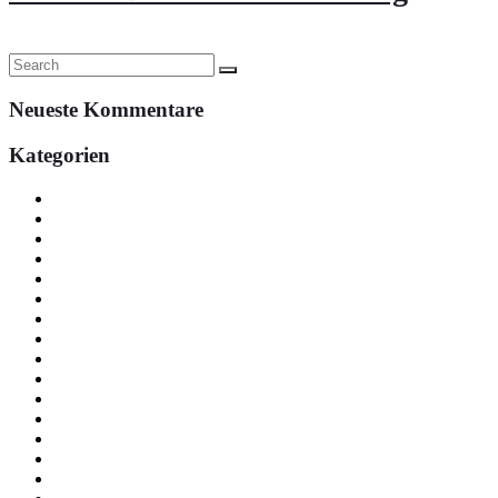
Continue
Neueste Kommentare
Kategorien
Basisstelle
buchhaltung
dispo
Fahrzeug Angebote
gf
Service Angebote
service-mb-nfz
service-mb-pkw
service-seat-cupra-idst
service-vw-seat-cupra
Stellenangebote Standort Beselich-Obertiefenbach
Stellenangebote Standort Idstein
teile-zbh-idst
teile&zubehör
terminvergabe