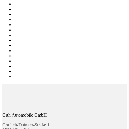
April 2025
März 2025
Februar 2025
Januar 2025
Oktober 2024
Februar 2024
Januar 2024
Oktober 2023
Juli 2023
Februar 2023
Dezember 2022
Juli 2022
Januar 2022
September 2019
März 2019
Orth Automobile GmbH
Gottlieb-Daimler-Straße 1