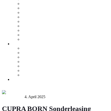
Leistungsspektrum
Unfall/Notdienst
Wartung/Inspektion
Ersatzwagen/Mietwagen
Teile & Zubehör
Mercedes-Me Connect
VW We Connect
SEAT Connect
CUPRA Connect
E-Mobilität
Ansprechpartner
E-Fahrzeugbörse
Hybrid-Fahrzeugbörse
Zuhause Laden
E-Förderung
E-Lexikon
Probefahrt
Karriere bei Orth
Online Termin
Kontakt
Administrator
4. April 2025
Uncategorized
CUPRA BORN Sonderleasing