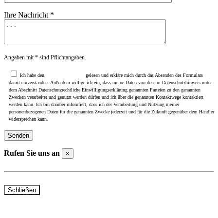
Ihre Nachricht *
Angaben mit * sind Pflichtangaben.
Ich habe den
Datenschutzhinweis
gelesen und erkläre mich durch das Absenden des Formulars
damit einverstanden. Außerdem willige ich ein, dass meine Daten von den im Datenschutzhinweis unter
dem Abschnitt Datenschutzrechtliche Einwilligungserklärung genannten Parteien zu den genannten
Zwecken verarbeitet und genutzt werden dürfen und ich über die genannten Kontaktwege kontaktiert
werden kann. Ich bin darüber informiert, dass ich der Verarbeitung und Nutzung meiner
personenbezogenen Daten für die genannten Zwecke jederzeit und für die Zukunft gegenüber dem Händler
widersprechen kann.
Rufen Sie uns an
×
Telefon Beselich: +49 (0)6484 / 91310
Telefon Rudolfstraße: +49 (0)6126 / 401000
Schließen