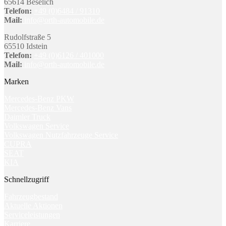
65614 Beselich
Telefon:
+49 (0)6484 / 91310
Mail:
info@orth-automobile.de
Rudolfstraße 5
65510 Idstein
Telefon:
+49 (0)6126 / 401000
Mail:
info@orth-automobile.de
Marken
Mercedes-Benz PKW
Mercedes-Benz Vans
Daimler Truck
Volkswagen Service
Volkswagen Nutzfahrzeuge Service
CUPRA
SEAT
KIA
Schnellzugriff
Fahrzeugbestand
Aktuelle Aktionen
Serviceleistungen
Karriere