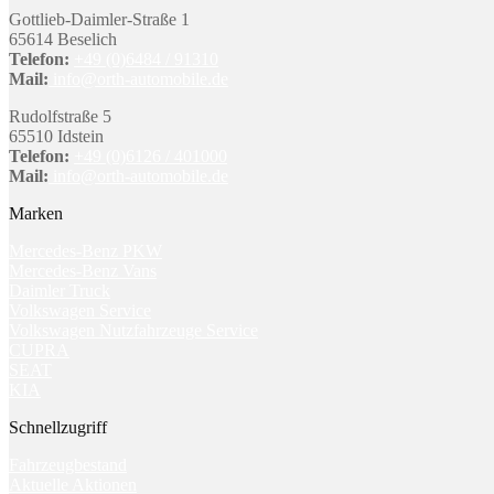
Gottlieb-Daimler-Straße 1
65614 Beselich
Telefon:
+49 (0)6484 / 91310
Mail:
info@orth-automobile.de
Rudolfstraße 5
65510 Idstein
Telefon:
+49 (0)6126 / 401000
Mail:
info@orth-automobile.de
Marken
Mercedes-Benz PKW
Mercedes-Benz Vans
Daimler Truck
Volkswagen Service
Volkswagen Nutzfahrzeuge Service
CUPRA
SEAT
KIA
Schnellzugriff
Fahrzeugbestand
Aktuelle Aktionen