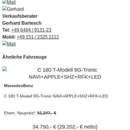
Verkaufsberater
Gerhard Bartesch
Tel:
+49 6484 / 9131-23
Mobil:
+49 151 / 2325 2112
Ähnliche Fahrzeuge
MercedesBenz
C 180 T-Modell 9G-Tronic NAVI+APPLE+SHZ+RFK+LED
Ehem. Neupreis*:
51.247,- €
34.750,- €
(29.202,- € netto)