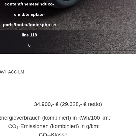
content/themes/induxo-
child/template-
parts/footer/footer.php
on
line
118
0
NAVI+ACC LM
34.900,- €
(29.328,- € netto)
nergieverbrauch (kombiniert) in kWh/100 km:
CO₂-Emissionen (kombiniert) in g/km:
CO₂-Klasse: