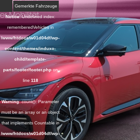
Gemerkte Fahrzeuge
Notice
: Undefined index:
rememberedVehicles in
/www/htdocs/w01d04df/wp-
content/themes/induxo-
child/template-
parts/footer/footer.php
on
line
118
Warning
: count(): Parameter
must be an array or an object
that implements Countable in
/www/htdocs/w01d04df/wp-