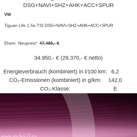
VW
Tiguan Life 1.5e TSI DSG+NAVI+SHZ+AHK+ACC+SPUR
Ehem. Neupreis*:
47.485,- €
34.950,- €
(29.370,- € netto)
Energieverbrauch (kombiniert) in l/100 km:
6,2
CO₂-Emissionen (kombiniert) in g/km:
142,0
CO₂-Klasse:
E