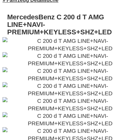
» Fahrzeug Detailsuche
MercedesBenz C 200 d T AMG
LINE+NAVI-
PREMIUM+KEYLESS+SHZ+LED