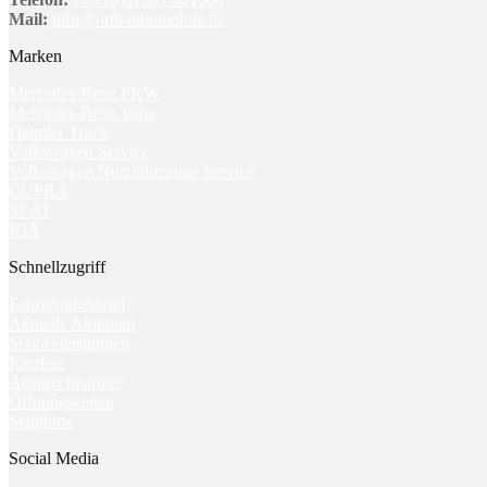
Mail:
info@orth-automobile.de
Marken
Mercedes-Benz PKW
Mercedes-Benz Vans
Daimler Truck
Volkswagen Service
Volkswagen Nutzfahrzeuge Service
CUPRA
SEAT
KIA
Schnellzugriff
Fahrzeugbestand
Aktuelle Aktionen
Serviceleistungen
Karriere
Ansprechpartner
Öffnungszeiten
Standorte
Social Media