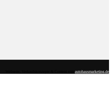
Webseite, Verkaufskonzepte & Content von
autohausmarketing.de
footer.php
on line
118
nduxo-child/template-parts/footer/footer.php
on line
118