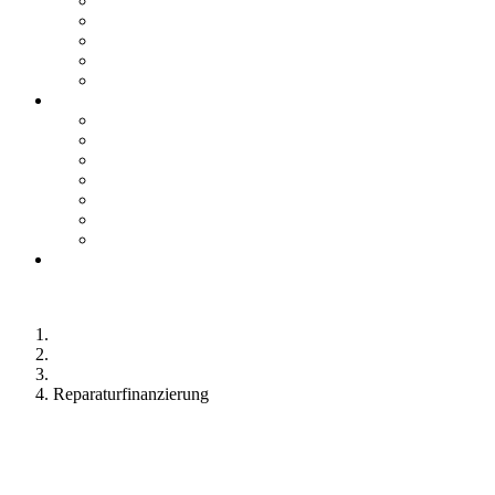
Teile & Zubehör
Mercedes-Me Connect
VW We Connect
SEAT Connect
CUPRA Connect
E-Mobilität
Ansprechpartner
E-Fahrzeugbörse
Hybrid-Fahrzeugbörse
Zuhause Laden
E-Förderung
E-Lexikon
Probefahrt
Karriere bei Orth
Online Termin
Kontakt
Leistungsspektrum
Finanzdienstleistungen
Reparaturfinanzierung