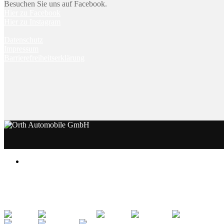
Besuchen Sie uns auf Facebook.
Hier zu Facebook
Hier zu Instagram
Datenschutz
Impressum
Barrierefreiheitserklärung
Notice
: Undefined index: rememberedVehicles in
/www/htdocs
Warning
: count(): Parameter must be an array or an object th
0
Gemerkte Fahrzeuge