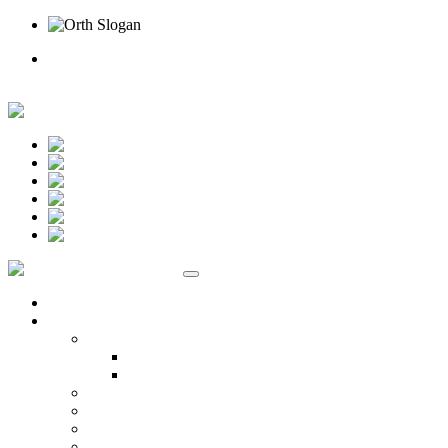
Rufen Sie uns an
Online Termin
Unternehmen
Ansprechpartner
Standort Beselich
Standort Idstein
Karriere
Kontakt
Standorte
Veranstaltungen