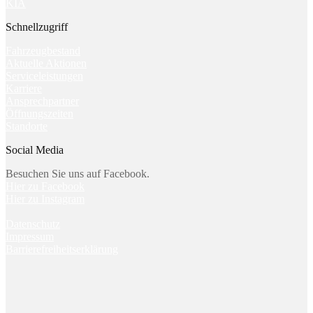
KIA
Schnellzugriff
Fahrzeugbestand
Aktuelle Aktionen
Serviceleistungen
Karriere
Ansprechpartner
Öffnungszeiten
Standorte
Social Media
Besuchen Sie uns auf Facebook.
Hier zu Facebook
Hier zu Instagram
Datenschutz
Impressum
Barrierefreiheitserklärung