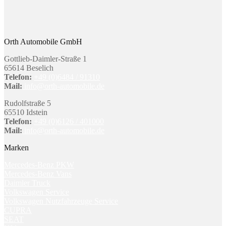
Orth Automobile GmbH
Gottlieb-Daimler-Straße 1
65614 Beselich
Telefon:
+49 (0)6484 / 91310
Mail:
info@orth-automobile.de
Rudolfstraße 5
65510 Idstein
Telefon:
+49 (0)6126 / 401000
Mail:
info@orth-automobile.de
Marken
Mercedes-Benz PKW
Mercedes-Benz Vans
Daimler Truck
Volkswagen Service
Volkswagen Nutzfahrzeuge Service
CUPRA
SEAT