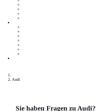
Teile & Zubehör
Mercedes-Me Connect
VW We Connect
SEAT Connect
CUPRA Connect
E-Mobilität
Ansprechpartner
E-Fahrzeugbörse
Hybrid-Fahrzeugbörse
Zuhause Laden
E-Förderung
E-Lexikon
Probefahrt
Karriere bei Orth
Online Termin
Kontakt
Audi
zu
unserer
Hersteller Webseite
Sie haben Fragen zu Audi?