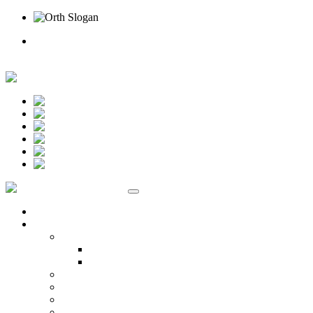
Rufen Sie uns an
Online Termin
Unternehmen
Ansprechpartner
Standort Beselich
Standort Idstein
Karriere
Kontakt
Standorte
Veranstaltungen