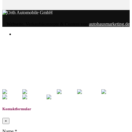
Webseite, Verkaufskonzepte & Content von
autohausmarketing.de
Notice
: Undefined index: rememberedVehicles in
/www/htdocs/w01d04df/wp-content/themes/induxo-
child/template-parts/footer/footer.php
on line
118
Warning
: count(): Parameter must be an array or an object
that implements Countable in
/www/htdocs/w01d04df/wp-
content/themes/induxo-child/template-
parts/footer/footer.php
on line
118
0
Gemerkte Fahrzeuge
Kontaktformular
×
Name *