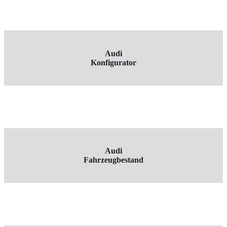
Modelle
Audi
Konfigurator
Konfigurator
Audi
Fahrzeugbestand
Fahrzeugbestand