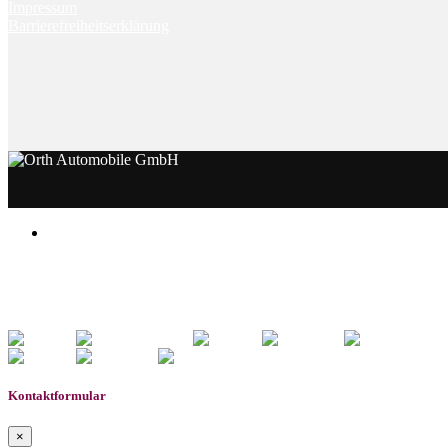
Impressum
Barrierefreiheitserklärung
Notice
: Undefined index: rememberedVehicles in
/www/htdocs
Warning
: count(): Parameter must be an array or an object th
0
Gemerkte Fahrzeuge
Kontaktformular
×