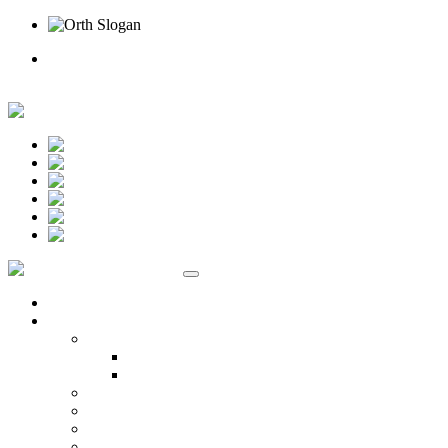
Rufen Sie uns an
Online Termin
Unternehmen
Ansprechpartner
Standort Beselich
Standort Idstein
Karriere
Kontakt
Standorte
Veranstaltungen