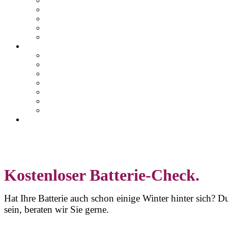
Teile & Zubehör
Mercedes-Me Connect
VW We Connect
SEAT Connect
CUPRA Connect
E-Mobilität
Ansprechpartner
E-Fahrzeugbörse
Hybrid-Fahrzeugbörse
Zuhause Laden
E-Förderung
E-Lexikon
Probefahrt
Karriere bei Orth
Online Termin
Kontakt
Kostenloser Batterie-Check.
Hat Ihre Batterie auch schon einige Winter hinter sich? D
sein, beraten wir Sie gerne.