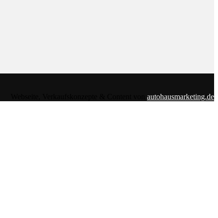
Webseite, Verkaufskonzepte & Content von
autohausmarketing.de
footer.php
on line
118
nduxo-child/template-parts/footer/footer.php
on line
118