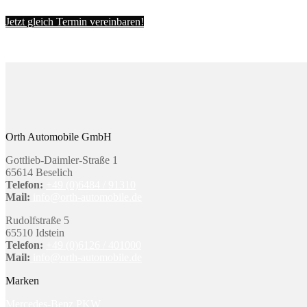
Jetzt gleich Termin vereinbaren!
Orth Automobile GmbH
Gottlieb-Daimler-Straße 1
65614 Beselich
Telefon:
+49 (0)6484 / 91310
Mail:
info@orth-automobile.de
Rudolfstraße 5
65510 Idstein
Telefon:
+49 (0)6126 / 401000
Mail:
info@orth-automobile.de
Marken
Mercedes-Benz PKW