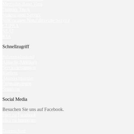
Mercedes-Benz Vans
Daimler Truck
Volkswagen Service
Volkswagen Nutzfahrzeuge Service
CUPRA
SEAT
KIA
Schnellzugriff
Fahrzeugbestand
Aktuelle Aktionen
Serviceleistungen
Karriere
Ansprechpartner
Öffnungszeiten
Standorte
Social Media
Besuchen Sie uns auf Facebook.
Hier zu Facebook
Hier zu Instagram
Datenschutz