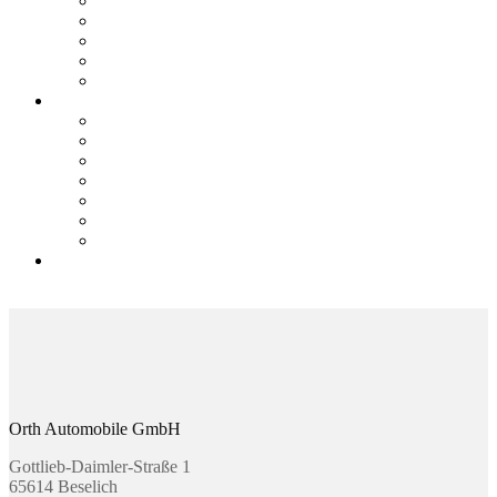
Teile & Zubehör
Mercedes-Me Connect
VW We Connect
SEAT Connect
CUPRA Connect
E-Mobilität
Ansprechpartner
E-Fahrzeugbörse
Hybrid-Fahrzeugbörse
Zuhause Laden
E-Förderung
E-Lexikon
Probefahrt
Karriere bei Orth
Online Termin
Kontakt
Orth Automobile GmbH
Gottlieb-Daimler-Straße 1
65614 Beselich