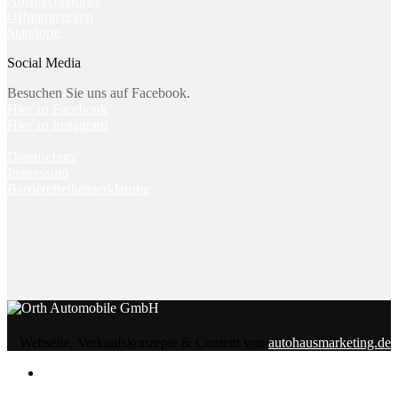
Ansprechpartner
Öffnungszeiten
Standorte
Social Media
Besuchen Sie uns auf Facebook.
Hier zu Facebook
Hier zu Instagram
Datenschutz
Impressum
Barrierefreiheitserklärung
Webseite, Verkaufskonzepte & Content von
autohausmarketing.de
Notice
: Undefined index: rememberedVehicles in