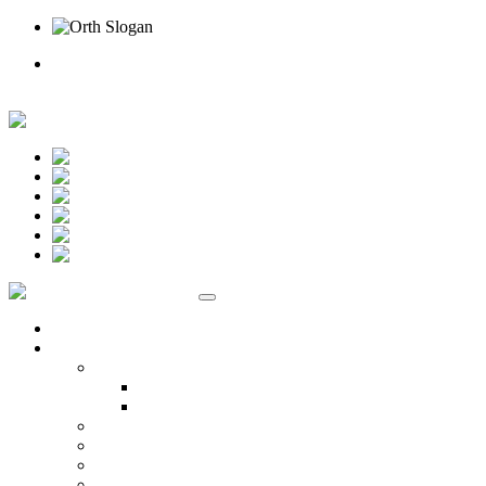
Rufen Sie uns an
Online Termin
Unternehmen
Ansprechpartner
Standort Beselich
Standort Idstein
Karriere
Kontakt
Standorte
Veranstaltungen