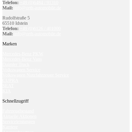
Telefon:
+49 (0)6484 / 91310
Mail:
info@orth-automobile.de
Rudolfstraße 5
65510 Idstein
Telefon:
+49 (0)6126 / 401000
Mail:
info@orth-automobile.de
Marken
Mercedes-Benz PKW
Mercedes-Benz Vans
Daimler Truck
Volkswagen Service
Volkswagen Nutzfahrzeuge Service
CUPRA
SEAT
KIA
Schnellzugriff
Fahrzeugbestand
Aktuelle Aktionen
Serviceleistungen
Karriere