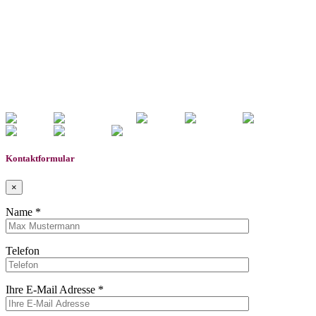
/www/htdocs/w01d04df/wp-content/themes/induxo-
child/template-parts/footer/footer.php
on line
118
Warning
: count(): Parameter must be an array or an object
that implements Countable in
/www/htdocs/w01d04df/wp-
content/themes/induxo-child/template-
parts/footer/footer.php
on line
118
0
Gemerkte Fahrzeuge
Kontaktformular
×
Name *
Telefon
Ihre E-Mail Adresse *