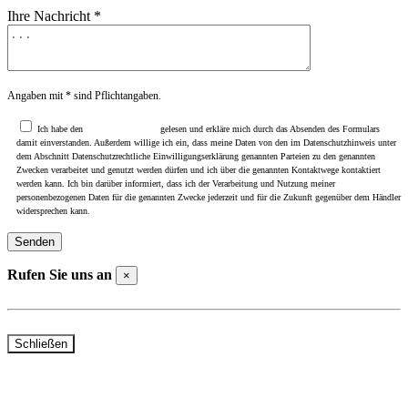
Ihre Nachricht *
Angaben mit * sind Pflichtangaben.
Ich habe den
Datenschutzhinweis
gelesen und erkläre mich durch das Absenden des Formulars
damit einverstanden. Außerdem willige ich ein, dass meine Daten von den im Datenschutzhinweis unter
dem Abschnitt Datenschutzrechtliche Einwilligungserklärung genannten Parteien zu den genannten
Zwecken verarbeitet und genutzt werden dürfen und ich über die genannten Kontaktwege kontaktiert
werden kann. Ich bin darüber informiert, dass ich der Verarbeitung und Nutzung meiner
personenbezogenen Daten für die genannten Zwecke jederzeit und für die Zukunft gegenüber dem Händler
widersprechen kann.
Rufen Sie uns an
×
Telefon Beselich: +49 (0)6484 / 91310
Telefon Rudolfstraße: +49 (0)6126 / 401000
Schließen