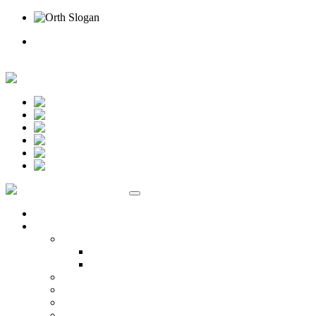
Rufen Sie uns an
Online Termin
Unternehmen
Ansprechpartner
Standort Beselich
Standort Idstein
Karriere
Kontakt
Standorte
Veranstaltungen