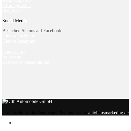
Ansprechpartner
Öffnungszeiten
Standorte
Social Media
Besuchen Sie uns auf Facebook.
Hier zu Facebook
Hier zu Instagram
Datenschutz
Impressum
Barrierefreiheitserklärung
Webseite, Verkaufskonzepte & Content von
autohausmarketing.de
Notice
: Undefined index: rememberedVehicles in