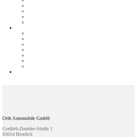
Teile & Zubehör
Mercedes-Me Connect
VW We Connect
SEAT Connect
CUPRA Connect
E-Mobilität
Ansprechpartner
E-Fahrzeugbörse
Hybrid-Fahrzeugbörse
Zuhause Laden
E-Förderung
E-Lexikon
Probefahrt
Karriere bei Orth
Online Termin
Kontakt
Orth Automobile GmbH
Gottlieb-Daimler-Straße 1
65614 Beselich