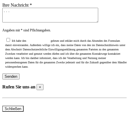
Ihre Nachricht *
Angaben mit * sind Pflichtangaben.
Ich habe den
Datenschutzhinweis
gelesen und erkläre mich durch das Absenden des Formulars
damit einverstanden. Außerdem willige ich ein, dass meine Daten von den im Datenschutzhinweis unter
dem Abschnitt Datenschutzrechtliche Einwilligungserklärung genannten Parteien zu den genannten
Zwecken verarbeitet und genutzt werden dürfen und ich über die genannten Kontaktwege kontaktiert
werden kann. Ich bin darüber informiert, dass ich der Verarbeitung und Nutzung meiner
personenbezogenen Daten für die genannten Zwecke jederzeit und für die Zukunft gegenüber dem Händler
widersprechen kann.
Rufen Sie uns an
×
Telefon Beselich: +49 (0)6484 / 91310
Telefon Rudolfstraße: +49 (0)6126 / 401000
Schließen