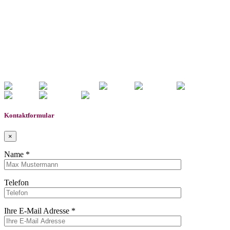
/www/htdocs/w01d04df/wp-content/themes/induxo-
child/template-parts/footer/footer.php
on line
118
Warning
: count(): Parameter must be an array or an object
that implements Countable in
/www/htdocs/w01d04df/wp-
content/themes/induxo-child/template-
parts/footer/footer.php
on line
118
0
Gemerkte Fahrzeuge
Kontaktformular
×
Name *
Telefon
Ihre E-Mail Adresse *