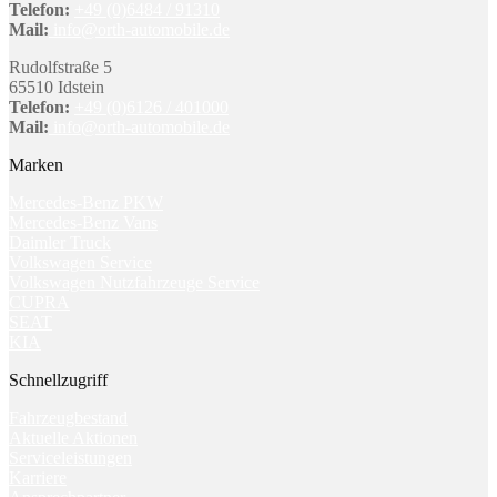
Telefon:
+49 (0)6484 / 91310
Mail:
info@orth-automobile.de
Rudolfstraße 5
65510 Idstein
Telefon:
+49 (0)6126 / 401000
Mail:
info@orth-automobile.de
Marken
Mercedes-Benz PKW
Mercedes-Benz Vans
Daimler Truck
Volkswagen Service
Volkswagen Nutzfahrzeuge Service
CUPRA
SEAT
KIA
Schnellzugriff
Fahrzeugbestand
Aktuelle Aktionen
Serviceleistungen
Karriere