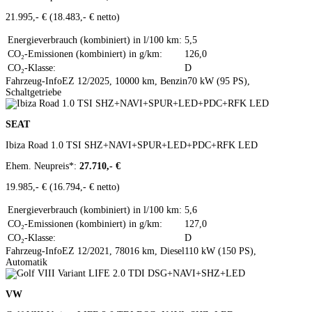
21.995,- €
(18.483,- € netto)
Energieverbrauch (kombiniert) in l/100 km:
5,5
CO₂-Emissionen (kombiniert) in g/km:
126,0
CO₂-Klasse:
D
Fahrzeug-Info
EZ 12/2025, 10000 km, Benzin
70 kW (95 PS),
Schaltgetriebe
Zum Fahrzeug
SEAT
Ibiza Road 1.0 TSI SHZ+NAVI+SPUR+LED+PDC+RFK LED
Ehem. Neupreis*:
27.710,- €
19.985,- €
(16.794,- € netto)
Energieverbrauch (kombiniert) in l/100 km:
5,6
CO₂-Emissionen (kombiniert) in g/km:
127,0
CO₂-Klasse:
D
Fahrzeug-Info
EZ 12/2021, 78016 km, Diesel
110 kW (150 PS),
Automatik
Zum Fahrzeug
VW