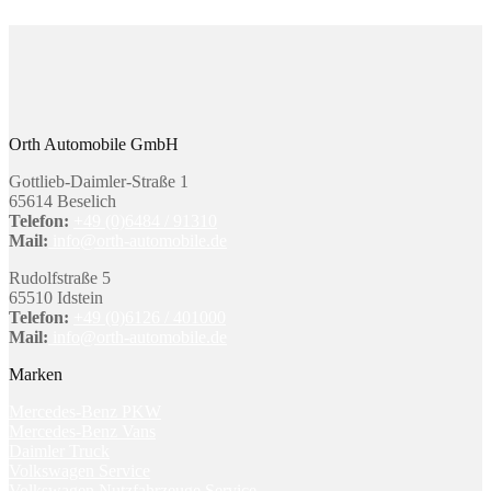
Orth Automobile GmbH
Gottlieb-Daimler-Straße 1
65614 Beselich
Telefon:
+49 (0)6484 / 91310
Mail:
info@orth-automobile.de
Rudolfstraße 5
65510 Idstein
Telefon:
+49 (0)6126 / 401000
Mail:
info@orth-automobile.de
Marken
Mercedes-Benz PKW
Mercedes-Benz Vans
Daimler Truck
Volkswagen Service
Volkswagen Nutzfahrzeuge Service