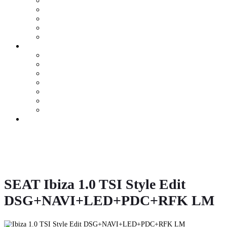
Teile & Zubehör
Mercedes-Me Connect
VW We Connect
SEAT Connect
CUPRA Connect
E-Mobilität
Ansprechpartner
E-Fahrzeugbörse
Hybrid-Fahrzeugbörse
Zuhause Laden
E-Förderung
E-Lexikon
Probefahrt
Karriere bei Orth
Online Termin
Kontakt
» Zurück zu den Suchergebnissen
» Fahrzeug Detailsuche
SEAT Ibiza 1.0 TSI Style Edit
DSG+NAVI+LED+PDC+RFK LM