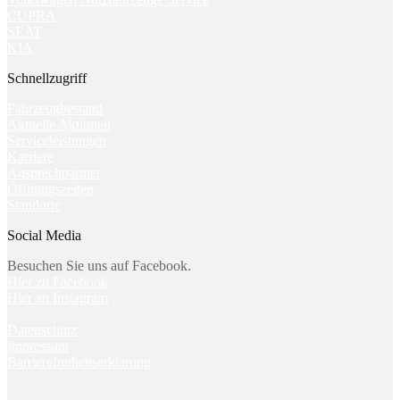
CUPRA
SEAT
KIA
Schnellzugriff
Fahrzeugbestand
Aktuelle Aktionen
Serviceleistungen
Karriere
Ansprechpartner
Öffnungszeiten
Standorte
Social Media
Besuchen Sie uns auf Facebook.
Hier zu Facebook
Hier zu Instagram
Datenschutz
Impressum
Barrierefreiheitserklärung