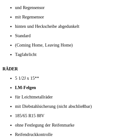
und Regensensor
mit Regensensor
hinten und Heckscheibe abgedunkelt
Standard
(Coming Home, Leaving Home)
Tagfahrlicht
RÄDER
5 1/2J x 15**
LM-Felgen
für Leichtmetallräder
mit Diebstahlsicherung (nicht abschließbar)
185/65 R15 88V
ohne Festlegung der Reifenmarke
Reifendruckkontrolle