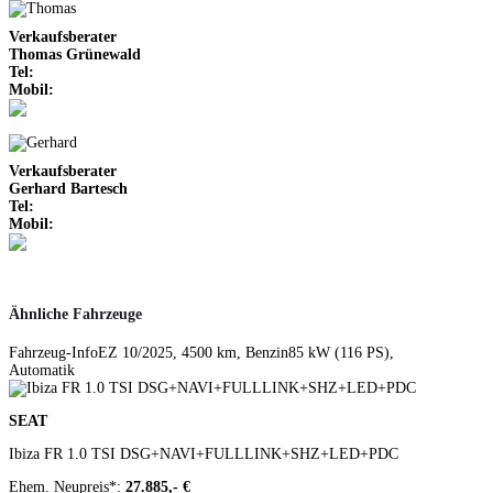
Verkaufsberater
Thomas Grünewald
Tel:
+49 6484 / 9131-55
Mobil:
+49 151 / 2322 6253
Verkaufsberater
Gerhard Bartesch
Tel:
+49 6484 / 9131-23
Mobil:
+49 151 / 2325 2112
Ähnliche Fahrzeuge
Fahrzeug-Info
EZ 10/2025, 4500 km, Benzin
85 kW (116 PS),
Automatik
Zum Fahrzeug
SEAT
Ibiza FR 1.0 TSI DSG+NAVI+FULLLINK+SHZ+LED+PDC
Ehem. Neupreis*:
27.885,- €