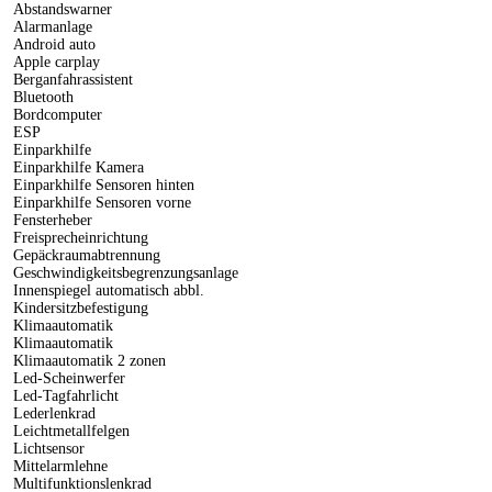
Abstandswarner
Alarmanlage
Android auto
Apple carplay
Berganfahrassistent
Bluetooth
Bordcomputer
ESP
Einparkhilfe
Einparkhilfe Kamera
Einparkhilfe Sensoren hinten
Einparkhilfe Sensoren vorne
Fensterheber
Freisprecheinrichtung
Gepäckraumabtrennung
Geschwindigkeitsbegrenzungsanlage
Innenspiegel automatisch abbl.
Kindersitzbefestigung
Klimaautomatik
Klimaautomatik
Klimaautomatik 2 zonen
Led-Scheinwerfer
Led-Tagfahrlicht
Lederlenkrad
Leichtmetallfelgen
Lichtsensor
Mittelarmlehne
Multifunktionslenkrad