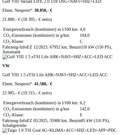
Golf VIII Variant LIFE 2.0 TDI DSG+NAVI+SHZ+LED
Ehem. Neupreis*:
38.850,- €
21.890,- €
(18.395,- € netto)
Energieverbrauch (kombiniert) in l/100 km:
4,0
CO₂-Emissionen (kombiniert) in g/km:
104,0
CO₂-Klasse:
C
Fahrzeug-Info
EZ 12/2023, 67952 km, Benzin
110 kW (150 PS),
Automatik
Zum Fahrzeug
VW
Golf VIII 1.5 eTSI Life AHK+NAVI+SHZ+ACC+LED ACC
Ehem. Neupreis*:
41.500,- €
22.985,- €
(19.315,- € netto)
Energieverbrauch (kombiniert) in l/100 km:
6,2
CO₂-Emissionen (kombiniert) in g/km:
142,0
CO₂-Klasse:
E
Fahrzeug-Info
EZ 05/2025, 35900 km, Benzin
85 kW (116 PS),
Schaltgetriebe
Zum Fahrzeug