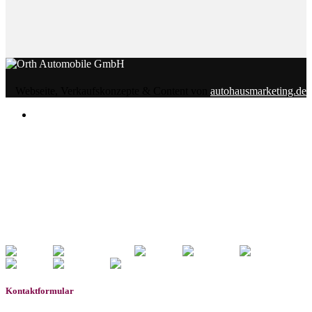
Webseite, Verkaufskonzepte & Content von
autohausmarketing.de
Notice
: Undefined index: rememberedVehicles in
/www/htdocs/w01d04df/wp-content/themes/induxo-
child/template-parts/footer/footer.php
on line
118
Warning
: count(): Parameter must be an array or an object
that implements Countable in
/www/htdocs/w01d04df/wp-
content/themes/induxo-child/template-
parts/footer/footer.php
on line
118
0
Gemerkte Fahrzeuge
Kontaktformular