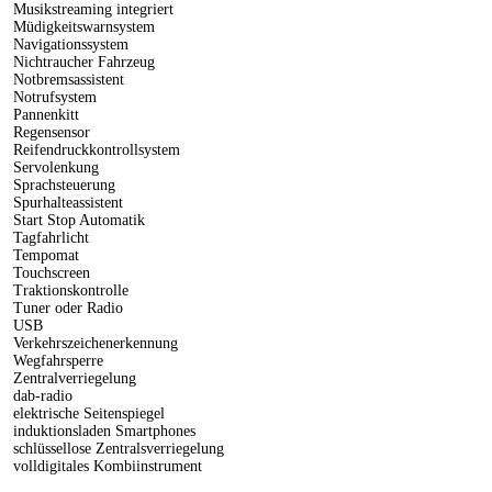
Musikstreaming integriert
Müdigkeitswarnsystem
Navigationssystem
Nichtraucher Fahrzeug
Notbremsassistent
Notrufsystem
Pannenkitt
Regensensor
Reifendruckkontrollsystem
Servolenkung
Sprachsteuerung
Spurhalteassistent
Start Stop Automatik
Tagfahrlicht
Tempomat
Touchscreen
Traktionskontrolle
Tuner oder Radio
USB
Verkehrszeichenerkennung
Wegfahrsperre
Zentralverriegelung
dab-radio
elektrische Seitenspiegel
induktionsladen Smartphones
schlüssellose Zentralsverriegelung
volldigitales Kombiinstrument