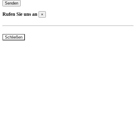
Rufen Sie uns an
×
Telefon Beselich: +49 (0)6484 / 91310
Telefon Rudolfstraße: +49 (0)6126 / 401000
Schließen