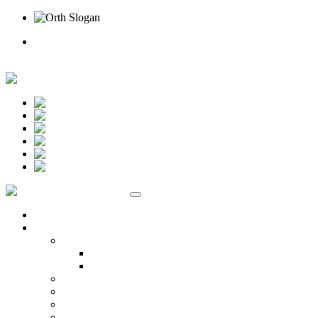
Rufen Sie uns an
Online Termin
Unternehmen
Ansprechpartner
Standort Beselich
Standort Idstein
Karriere
Kontakt
Standorte
Veranstaltungen